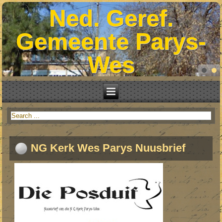
Ned. Geref.
Gemeente Parys-
Wes
NG Kerk Wes Parys Nuusbrief